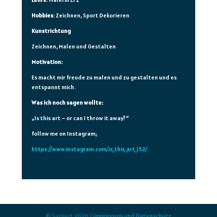
Hobbies
: Zeichnen, Sport Dekorieren
Kunstrichtung
Zeichnen, Malen und Gestalten
Motivation:
Es macht mir freude zu malen und zu gestalten und es
entspannt mich.
Was ich noch sagen wollte:
„Is this art – or can I throw it away?“
follow me on Instagram;
https://www.instagram.com/is_this_art_152/
© SurbArt 2026 |
Impressum und Datenschutz