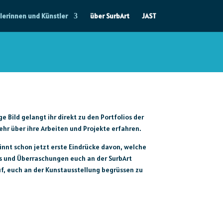
lerinnen und Künstler
über SurbArt
JAST
ge Bild gelangt ihr direkt zu den Portfolios der
hr über ihre Arbeiten und Projekte erfahren.
innt schon jetzt erste Eindrücke davon, welche
s und Überraschungen euch an der SurbArt
uf, euch an der Kunstausstellung begrüssen zu