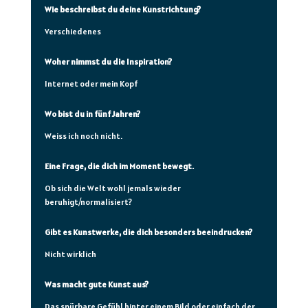
Wie beschreibst du deine Kunstrichtung?
Verschiedenes
Woher nimmst du die Inspiration?
Internet oder mein Kopf
Wo bist du in fünf Jahren?
Weiss ich noch nicht.
Eine Frage, die dich im Moment bewegt.
Ob sich die Welt wohl jemals wieder
beruhigt/normalisiert?
Gibt es Kunstwerke, die dich besonders beeindrucken?
Nicht wirklich
Was macht gute Kunst aus?
Das spürbare Gefühl hinter einem Bild oder einfach der